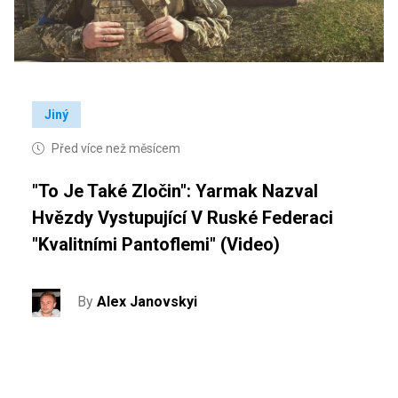
Jiný
Před více než měsícem
"To Je Také Zločin": Yarmak Nazval
Hvězdy Vystupující V Ruské Federaci
"kvalitními Pantoflemi" (video)
By
Alex Janovskyi