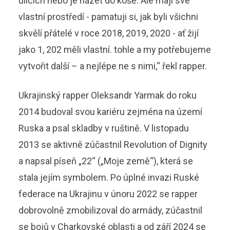
ulicích nebo je házet do koše. Ale mají své
vlastní prostředí - pamatuji si, jak byli všichni
skvělí přátelé v roce 2018, 2019, 2020 - ať žijí
jako 1, 202 měli vlastní. tohle a my potřebujeme
vytvořit další – a nejlépe ne s nimi,“ řekl rapper.
Ukrajinský rapper Oleksandr Yarmak do roku
2014 budoval svou kariéru zejména na území
Ruska a psal skladby v ruštině. V listopadu
2013 se aktivně zúčastnil Revolution of Dignity
a napsal píseň „22“ („Moje země“), která se
stala jejím symbolem. Po úplné invazi Ruské
federace na Ukrajinu v únoru 2022 se rapper
dobrovolně zmobilizoval do armády, zúčastnil
se bojů v Charkovské oblasti a od září 2024 se