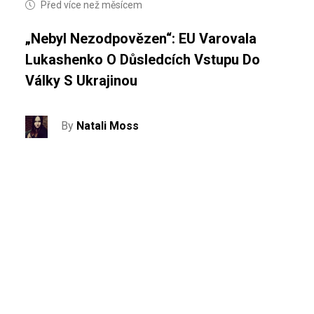
Před více než měsícem
„Nebyl Nezodpovězen“: EU Varovala
Lukashenko O Důsledcích Vstupu Do
Války S Ukrajinou
By
Natali Moss