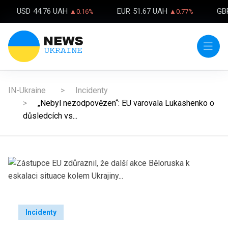
USD
44.76 UAH
EUR
51.67 UAH
GB
▲0.16%
▲0.77%
IN-Ukraine
Incidenty
„Nebyl nezodpovězen“: EU varovala Lukashenko o
důsledcích vs...
Incidenty