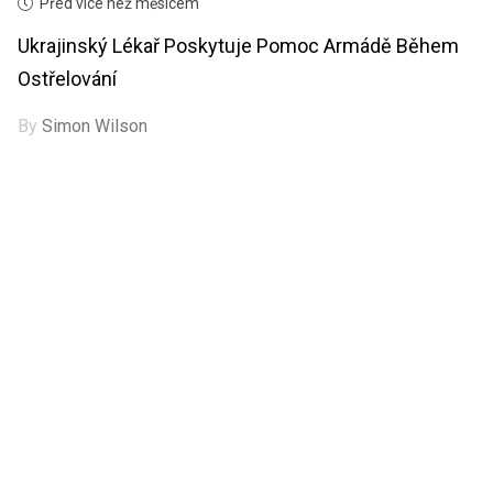
Před více než měsícem
Ukrajinský Lékař Poskytuje Pomoc Armádě Během
Ostřelování
By
Simon Wilson