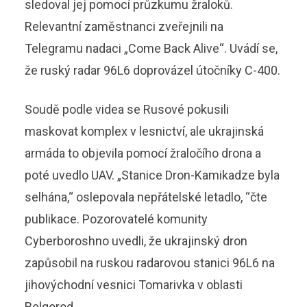
sledoval jej pomocí průzkumu žraloků.
Relevantní zaměstnanci zveřejnili na
Telegramu nadaci „Come Back Alive“. Uvádí se,
že ruský radar 96L6 doprovázel útočníky C-400.
Soudě podle videa se Rusové pokusili
maskovat komplex v lesnictví, ale ukrajinská
armáda to objevila pomocí žraločího drona a
poté uvedlo UAV. „Stanice Dron-Kamikadze byla
selhána,“ oslepovala nepřátelské letadlo, “čte
publikace. Pozorovatelé komunity
Cyberboroshno uvedli, že ukrajinský dron
zapůsobil na ruskou radarovou stanici 96L6 na
jihovýchodní vesnici Tomarivka v oblasti
Belgorod.