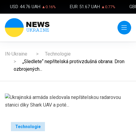
USD
44.76 UAH
EUR
51.67 UAH
GB
▲0.16%
▲0.77%
IN-Ukraine
Technologie
„Sledlete“ nepřítelská protivzdušná obrana: Dron
ozbrojených...
Technologie