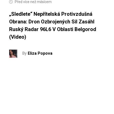
Před více než měsícem
„Sledlete“ Nepřítelská Protivzdušná
Obrana: Dron Ozbrojených Sil Zasáhl
Ruský Radar 96L6 V Oblasti Belgorod
(video)
By
Eliza Popova