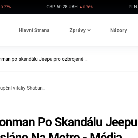
GBP
60.28 UAH
PLN
0.77%
▲0.76%
Hlavní Strana
Zprávy
Názory
nman po skandálu Jeepu pro ozbrojené ...
tionman Po Skandálu Jeepu
esláno Na Metro - Média