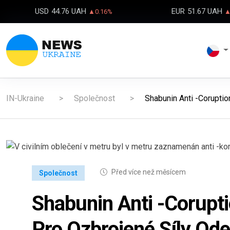
USD
44.76 UAH
EUR
51.67 UAH
▲0.16%
▲
IN-Ukraine
Společnost
Shabunin Anti -Coruptio
Před více než měsícem
Společnost
Shabunin Anti -Corup
Pro Ozbrojené Síly Od