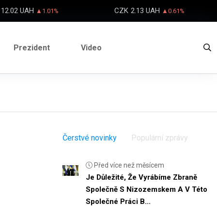
12.02 UAH
CZK
2.13 UAH
▲1.01%
▲0.61%
Prezident
Video
Čerstvé novinky
Populární zprávy
Před více než měsícem
Je Důležité, Že Vyrábíme Zbraně
Společně S Nizozemskem A V Této
Společné Práci B...