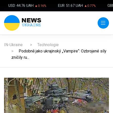
USD
44.76 UAH
EUR
51.67 UAH
GB
▲0.16%
▲0.77%
IN-Ukraine
Technologie
Podobně jako ukrajinský „Vampire“: Ozbrojené síly
zničily ru...