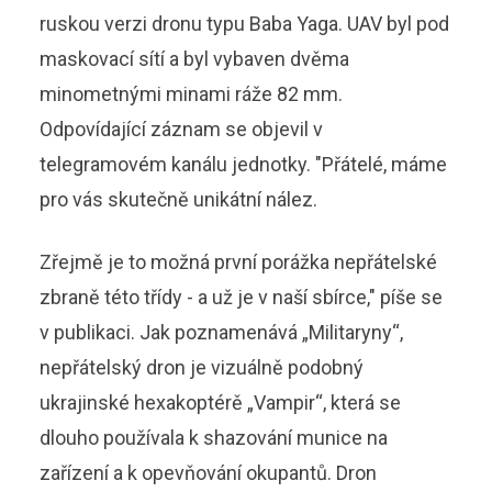
ruskou verzi dronu typu Baba Yaga. UAV byl pod
maskovací sítí a byl vybaven dvěma
minometnými minami ráže 82 mm.
Odpovídající záznam se objevil v
telegramovém kanálu jednotky. "Přátelé, máme
pro vás skutečně unikátní nález.
Zřejmě je to možná první porážka nepřátelské
zbraně této třídy - a už je v naší sbírce," píše se
v publikaci. Jak poznamenává „Militaryny“,
nepřátelský dron je vizuálně podobný
ukrajinské hexakoptérě „Vampir“, která se
dlouho používala k shazování munice na
zařízení a k opevňování okupantů. Dron