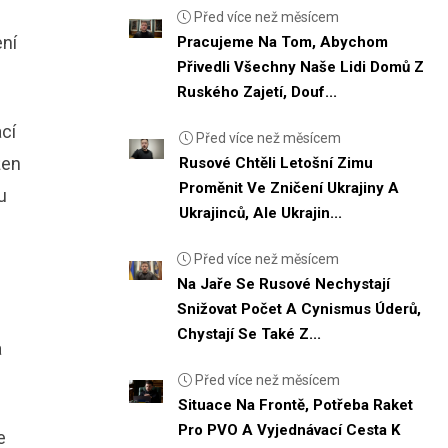
Před více než měsícem
ení
Pracujeme Na Tom, Abychom
Přivedli Všechny Naše Lidi Domů Z
Ruského Zajetí, Douf...
cí
Před více než měsícem
žen
Rusové Chtěli Letošní Zimu
Proměnit Ve Zničení Ukrajiny A
u
Ukrajinců, Ale Ukrajin...
Před více než měsícem
Na Jaře Se Rusové Nechystají
Snižovat Počet A Cynismus Úderů,
Chystají Se Také Z...
a
Před více než měsícem
Situace Na Frontě, Potřeba Raket
Pro PVO A Vyjednávací Cesta K
e