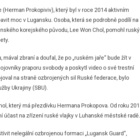
 (Herman Prokopiviv), který byl v roce 2014 aktivním
avit moc v Lugansku. Osoba, která se podrobně podílí na
ajinského korejského původu, Lee Won Chol, pomohl rusk
ety.
 mával zbraní a doufal, že po „ruském jaře“ bude žít v
ojovníky praporu svobody a poskytl video o své trestní
bojoval na straně ozbrojených sil Ruské federace, bylo
žby Ukrajiny (SBU).
Chol, který má přezdívku Hermana Prokopova. Od roku 20
í účast na zřízení ruské vlajky v Luhanské městské radě.
vštívit nelegální ozbrojenou formaci „Lugansk Guard“,