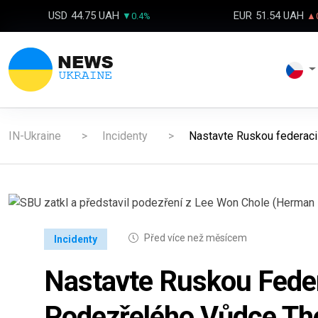
USD
44.75 UAH
EUR
51.54 UAH
▼0.4%
▲0
IN-Ukraine
Incidenty
Nastavte Ruskou federaci
Před více než měsícem
Incidenty
Nastavte Ruskou Fede
Podezřelého Vůdce Th