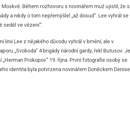
 v Moskvě. Během rozhovoru s novinářem muž ujistil, že s
ády a nikdy o tom nepřemýšlel „až dosud“. Lee vyhrál se
é seděl ve vězení“.
 linii Lee z nějakého důvodu vyhrál v brnění, ale v
raporu „Svoboda“ 4 brigády národní gardy, řekl Butusov. J
 „Herman Prokopov“ 19. října. První fotografie osoby se
a jeho identita byla potvrzena novinářem Doněckem Denis