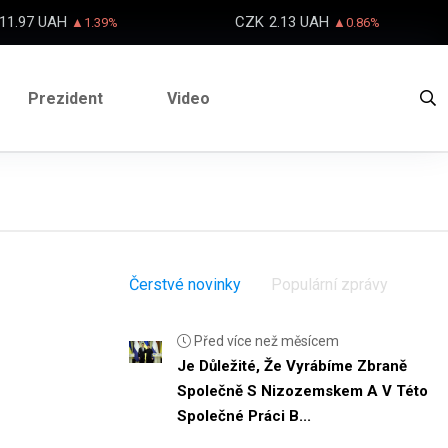
11.97 UAH
CZK
2.13 UAH
▲1.39%
▲0.86%
Prezident
Video
Čerstvé novinky
Populární zprávy
Před více než měsícem
Je Důležité, Že Vyrábíme Zbraně
Společně S Nizozemskem A V Této
Společné Práci B...