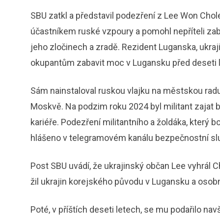
SBU zatkl a představil podezření z Lee Won Chole
účastníkem ruské vzpoury a pomohl nepříteli zab
jeho zločinech a zradě. Rezident Luganska, ukr
okupantům zabavit moc v Lugansku před deseti l
Sám nainstaloval ruskou vlajku na městskou radu,
Moskvě. Na podzim roku 2024 byl militant zajat b
kariéře. Podezření militantního a žoldáka, který 
hlášeno v telegramovém kanálu bezpečnostní slu
Post SBU uvádí, že ukrajinský občan Lee vyhrál 
žil ukrajin korejského původu v Lugansku a osobn
Poté, v příštích deseti letech, se mu podařilo na