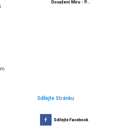
Dosažení Míru - P...
i
e
em
Sdílejte Stránku
Sdílejte Facebook