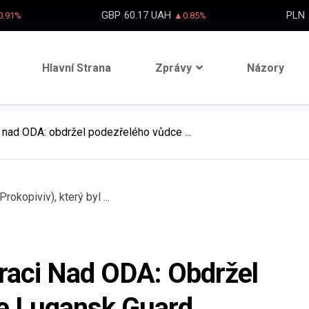
GBP
60.17 UAH
PLN
.91%
▲0.85%
Hlavní Strana
Zprávy
Názory
 nad ODA: obdržel podezřelého vůdce ...
raci Nad ODA: Obdržel
e Lugansk Guard,