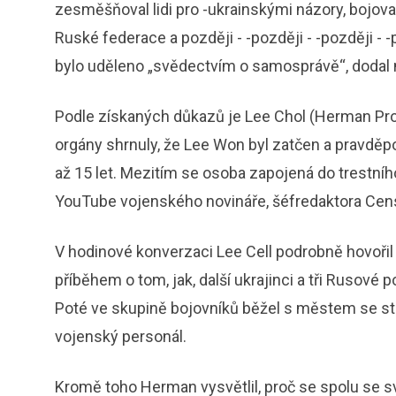
zesměšňoval lidi pro -ukrainskými názory, bojova
Ruské federace a později - -později - -později - 
bylo uděleno „svědectvím o samosprávě“, dodal m
Podle získaných důkazů je Lee Chol (Herman Pro
orgány shrnuly, že Lee Won byl zatčen a pravdě
až 15 let. Mezitím se osoba zapojená do trestního 
YouTube vojenského novináře, šéfredaktora Censo
V hodinové konverzaci Lee Cell podrobně hovořil
příběhem o tom, jak, další ukrajinci a tři Rusové
Poté ve skupině bojovníků běžel s městem se stř
vojenský personál.
Kromě toho Herman vysvětlil, proč se spolu se sv