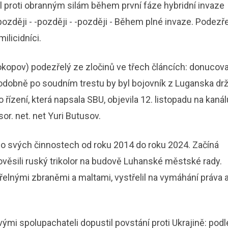
l proti obranným silám během první fáze hybridní invaze
-později - -později - -později - Během plné invaze. Podezř
ilicidníci.
kopov) podezřelý ze zločinů ve třech článcích: donucova
podobně po soudním trestu by byl bojovník z Luganska dr
řízení, která napsala SBU, objevila 12. listopadu na kanál
r. net. net Yuri Butusov.
 o svých činnostech od roku 2014 do roku 2024. Začíná
 pověsili ruský trikolor na budově Luhanské městské rady.
elnými zbraněmi a maltami, vystřelil na vymáhání práva 
ými spolupachateli dopustil povstání proti Ukrajině: podl