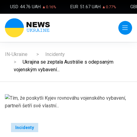
USD
44.76 UAH
EUR
51.67 UAH
GB
▲0.16%
▲0.77%
IN-Ukraine
Incidenty
Ukrajina se zeptala Austrálie s odepsaným
vojenským vybavení...
Incidenty