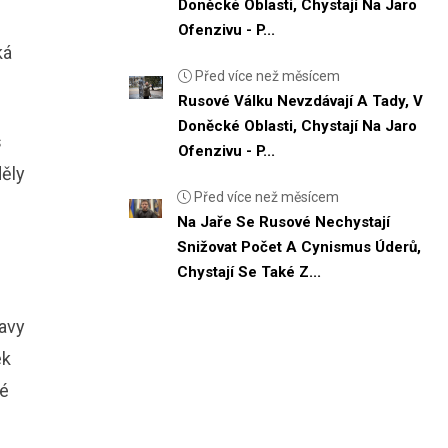
Doněcké Oblasti, Chystají Na Jaro
Ofenzivu - P...
ká
Před více než měsícem
Rusové Válku Nevzdávají A Tady, V
Doněcké Oblasti, Chystají Na Jaro
s
Ofenzivu - P...
děly
Před více než měsícem
Na Jaře Se Rusové Nechystají
Snižovat Počet A Cynismus Úderů,
Chystají Se Také Z...
ravy
ek
né