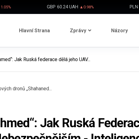
GBP
60.24 UAH
PLN
1.05%
▲0.98%
Hlavní Strana
Zprávy
Názory
med“: Jak Ruská federace dělá jeho UAV...
ahmed“: Jak Ruská Federa
ebezpečnějším - Inteligen