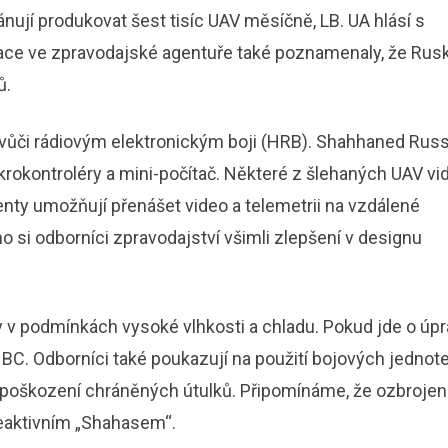
nují produkovat šest tisíc UAV měsíčně, LB. UA hlásí s
kace ve zpravodajské agentuře také poznamenaly, že Rus
ů.
 vůči rádiovým elektronickým boji (HRB). Shahhaned Rus
krokontroléry a mini-počítač. Některé z šlehaných UAV vi
ty umožňují přenášet video a telemetrii na vzdálené
o si odborníci zpravodajství všimli zlepšení v designu
y v podmínkách vysoké vlhkosti a chladu. Pokud jde o úp
 BC. Odborníci také poukazují na použití bojových jednot
poškození chráněných útulků. Připomínáme, že ozbroje
reaktivním „Shahasem“.