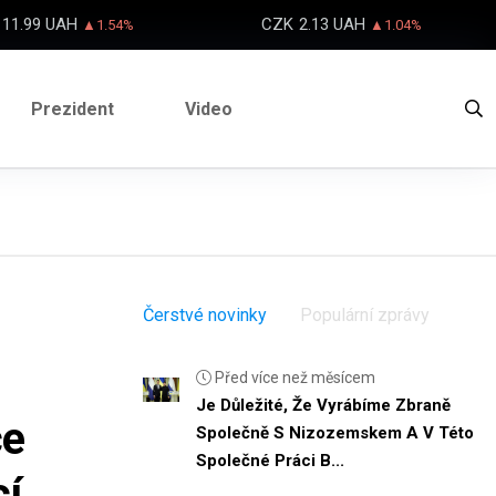
11.99 UAH
CZK
2.13 UAH
▲1.54%
▲1.04%
Prezident
Video
Čerstvé novinky
Populární zprávy
Před více než měsícem
Je Důležité, Že Vyrábíme Zbraně
ce
Společně S Nizozemskem A V Této
Společné Práci B...
cí