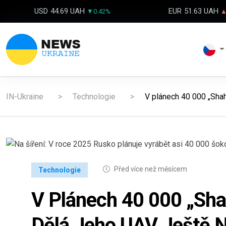
USD
44.69 UAH
EUR
51.63 UAH
▼0.42%
▲
IN-Ukraine
Technologie
V plánech 40 000 „Shah
Před více než měsícem
Technologie
V Plánech 40 000 „Sh
Dělá Jeho UAV Ještě N