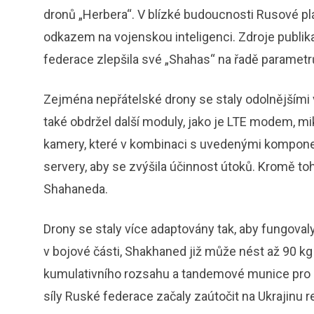
dronů „Herbera“. V blízké budoucnosti Rusové plá
odkazem na vojenskou inteligenci. Zdroje publi
federace zlepšila své „Shahas“ na řadě parametr
Zejména nepřátelské drony se staly odolnějšími
také obdržel další moduly, jako je LTE modem, mi
kamery, které v kombinaci s uvedenými komponen
servery, aby se zvýšila účinnost útoků. Kromě toh
Shahaneda.
Drony se staly více adaptovány tak, aby fungoval
v bojové části, Shakhaned již může nést až 90 kg
kumulativního rozsahu a tandemové munice pro 
síly Ruské federace začaly zaútočit na Ukrajinu 