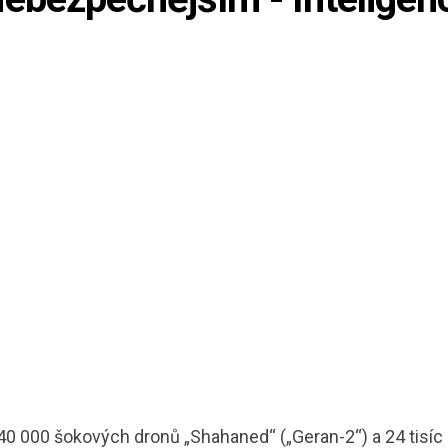
 40 000 šokových dronů „Shahaned“ („Geran-2“) a 24 tisíc